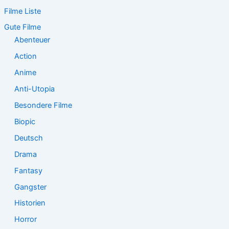
e
Filme Liste
n
n
Gute Filme
a
Abenteuer
c
Action
h
:
Anime
Anti-Utopia
Besondere Filme
Biopic
Deutsch
Drama
Fantasy
Gangster
Historien
Horror