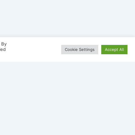
. By
led
Cookie Settings
Accept All