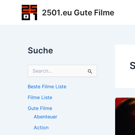
Zum
2501.eu Gute Filme
Inhalt
springen
Suche
S
S
u
c
h
Beste Filme Liste
e
Filme Liste
n
n
Gute Filme
a
c
Abenteuer
h
Action
: