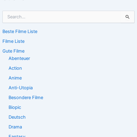
S
u
c
Beste Filme Liste
h
e
Filme Liste
n
n
Gute Filme
a
Abenteuer
c
Action
h
:
Anime
Anti-Utopia
Besondere Filme
Biopic
Deutsch
Drama
Fantasy