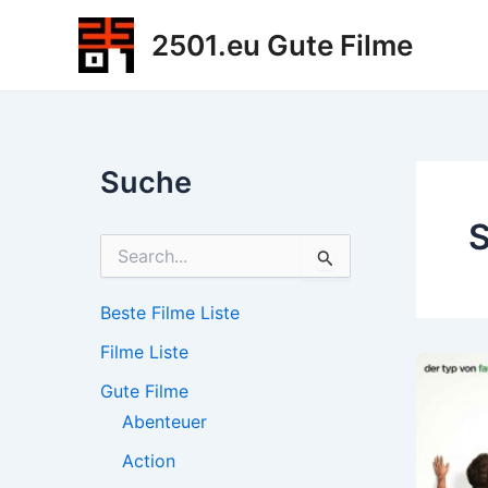
Zum
2501.eu Gute Filme
Inhalt
springen
Suche
S
S
u
c
h
Beste Filme Liste
e
Filme Liste
n
n
Gute Filme
a
c
Abenteuer
h
Action
: