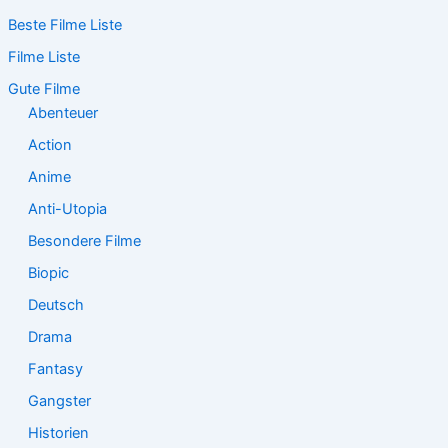
c
Beste Filme Liste
h
e
Filme Liste
n
n
Gute Filme
a
Abenteuer
c
Action
h
:
Anime
Anti-Utopia
Besondere Filme
Biopic
Deutsch
Drama
Fantasy
Gangster
Historien