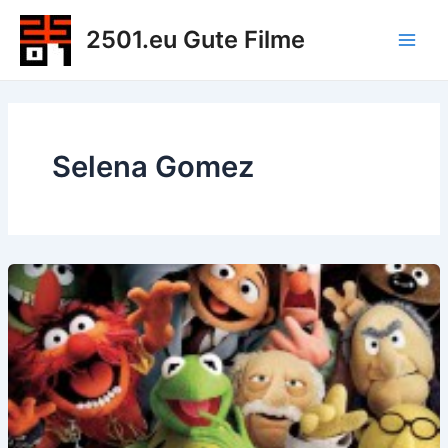
Zum
2501.eu Gute Filme
Inhalt
Main
springen
Men
Selena Gomez