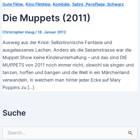
,
,
,
Gute Filme
Kino Filmtipp
Komödie
Satire, Persiflage, Schwarz
Die Muppets (2011)
Christopher Haug
/
18. Januar 2012
Ausweg aus der Krise: Selbstironische Fantasie und
ausgelassenes Lachen. Anders als die Sesamstrasse war die
Muppet Show keine Kinderunterhaltung – und das sind DIE
MUPPETS von 2011 noch immer nicht, obwohl sie singen und
tanzen, hoffen und bangen und die Welt in ein Märchenland
verwandeln, in welchem man hinter jeder Ecke auf Mary
Poppins zu […]
Suche
S
u