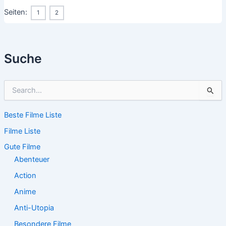
Seiten:
1
2
Suche
S
u
c
Beste Filme Liste
h
e
Filme Liste
n
n
Gute Filme
a
Abenteuer
c
Action
h
:
Anime
Anti-Utopia
Besondere Filme