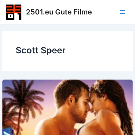
Zum
2501.eu Gute Filme
Inhalt
Main
springen
Men
Scott Speer