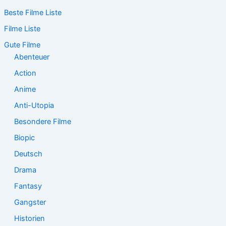
c
Beste Filme Liste
h
e
Filme Liste
n
n
Gute Filme
a
Abenteuer
c
Action
h
:
Anime
Anti-Utopia
Besondere Filme
Biopic
Deutsch
Drama
Fantasy
Gangster
Historien