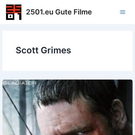
Zum
2501.eu Gute Filme
Inhalt
Main
springen
Men
Scott Grimes