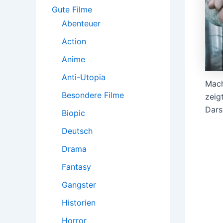
:
Gute Filme
Abenteuer
Action
Anime
Anti-Utopia
Mach
Besondere Filme
zeig
Darst
Biopic
Deutsch
Drama
Fantasy
Gangster
Historien
Horror