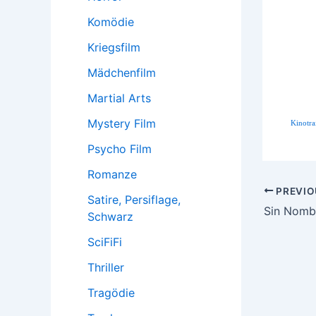
Komödie
Kriegsfilm
Mädchenfilm
Martial Arts
Mystery Film
Kinotra
Psycho Film
Romanze
Post
PREVIO
Satire, Persiflage,
navigatio
Sin Nomb
Schwarz
SciFiFi
Thriller
Tragödie