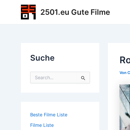
Zum
2501.eu Gute Filme
Inhalt
springen
Suche
Ro
Von
C
S
u
c
h
e
n
n
Beste Filme Liste
a
c
Filme Liste
h