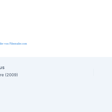
iler von Filmtrailer.com
US
n
re (2009)