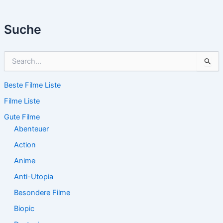
Suche
S
u
c
Beste Filme Liste
h
e
Filme Liste
n
n
Gute Filme
a
Abenteuer
c
Action
h
:
Anime
Anti-Utopia
Besondere Filme
Biopic