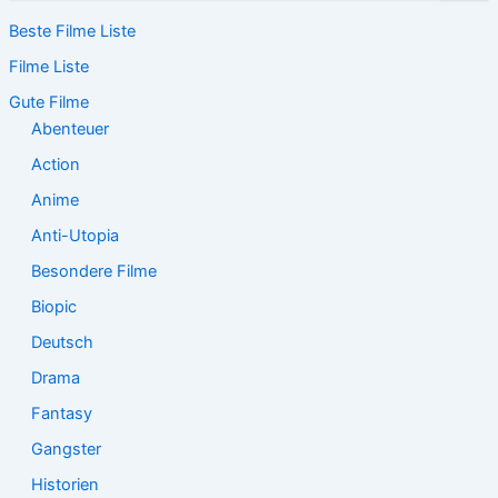
c
Beste Filme Liste
h
e
Filme Liste
n
n
Gute Filme
a
Abenteuer
c
Action
h
:
Anime
Anti-Utopia
Besondere Filme
Biopic
Deutsch
Drama
Fantasy
Gangster
Historien