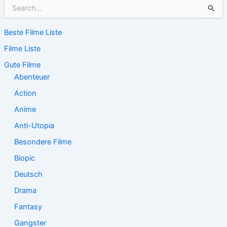
S
u
c
Beste Filme Liste
h
e
Filme Liste
n
n
Gute Filme
a
Abenteuer
c
Action
h
:
Anime
Anti-Utopia
Besondere Filme
Biopic
Deutsch
Drama
Fantasy
Gangster