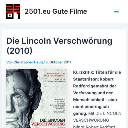
Zum
2501.eu Gute Filme
Inhalt
Main
springen
Men
Die Lincoln Verschwörung
(2010)
Von
Christopher Haug
/
8. Oktober 2011
Kurzkritik:
Töten für die
Staatsräson: Robert
Redford gemahnt der
Verfassung und der
Menschlichkeit – aber
nicht eindringlich
genug.
Mit DIE LINCOLN
VERSCHWÖRUNG
bringt Robert Redford