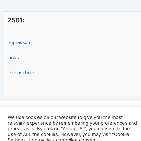
2501:
Impressum
Links
Datenschutz
Copyright © 2026 2501.eu Gute Filme |
We use cookies on our website to give you the most
relevant experience by remembering your preferences and
repeat visits. By clicking “Accept All”, you consent to the
use of ALL the cookies. However, you may visit "Cookie
Settings" to provide a controlled consent.