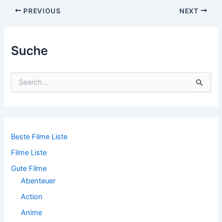
Post
PREVIOUS
NEXT
navigation
Suche
S
u
c
h
e
n
n
Beste Filme Liste
a
Filme Liste
c
h
Gute Filme
:
Abenteuer
Action
Anime