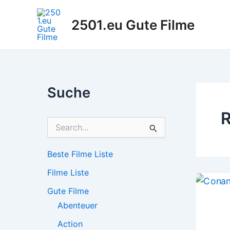
Zum
Inhalt
2501.eu Gute Filme
springen
Suche
R
S
u
c
h
Beste Filme Liste
e
Filme Liste
n
n
Gute Filme
a
c
Abenteuer
h
Action
: