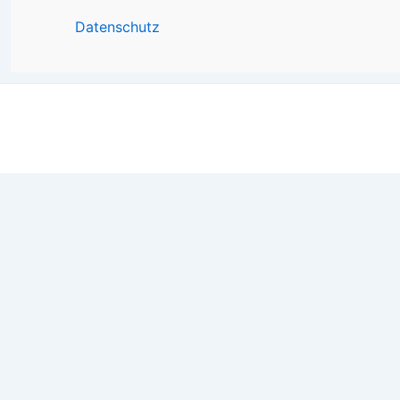
Datenschutz
We use cookies on our website to give you the most relevan
ALL the cookies. However, you may visit "Cookie Settings" 
Cookie Settings
Accept All
Manage consent
Schließen
Privacy Overview