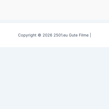
Copyright © 2026 2501.eu Gute Filme |
t experience by remembering your preferences and repeat vi
to provide a controlled consent.