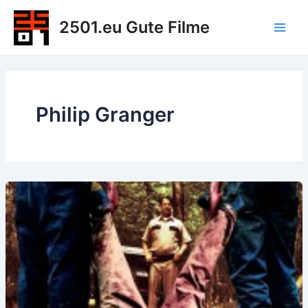
Zum
2501.eu Gute Filme
Inhalt
Main
springen
Men
Philip Granger