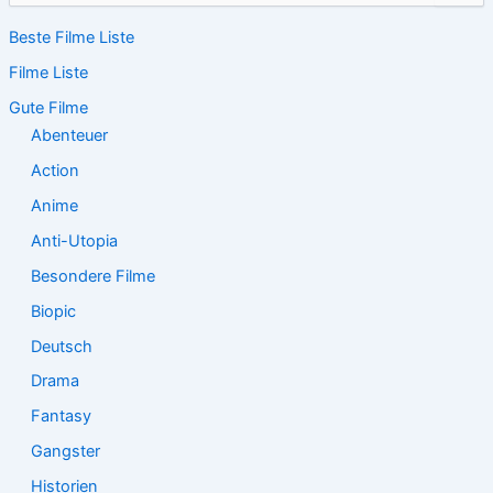
c
Beste Filme Liste
h
e
Filme Liste
n
n
Gute Filme
a
Abenteuer
c
Action
h
:
Anime
Anti-Utopia
Besondere Filme
Biopic
Deutsch
Drama
Fantasy
Gangster
Historien