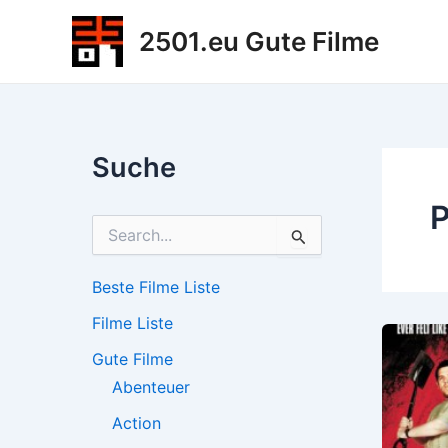
Zum
2501.eu Gute Filme
Inhalt
springen
Suche
P
S
u
c
h
Beste Filme Liste
e
Filme Liste
n
n
Gute Filme
a
c
Abenteuer
h
Action
: