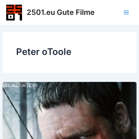
Zum
2501.eu Gute Filme
Inhalt
Main
springen
Men
Peter oToole