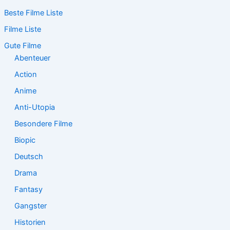
c
Beste Filme Liste
h
e
Filme Liste
n
n
Gute Filme
a
Abenteuer
c
Action
h
:
Anime
Anti-Utopia
Besondere Filme
Biopic
Deutsch
Drama
Fantasy
Gangster
Historien