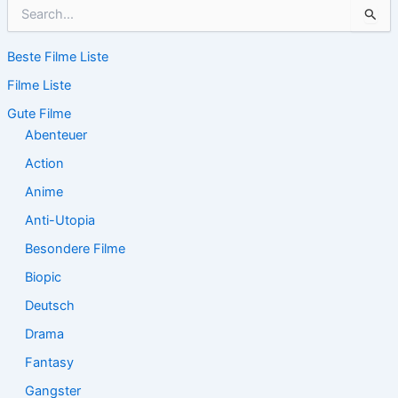
S
u
c
Beste Filme Liste
h
e
Filme Liste
n
n
Gute Filme
a
Abenteuer
c
Action
h
:
Anime
Anti-Utopia
Besondere Filme
Biopic
Deutsch
Drama
Fantasy
Gangster