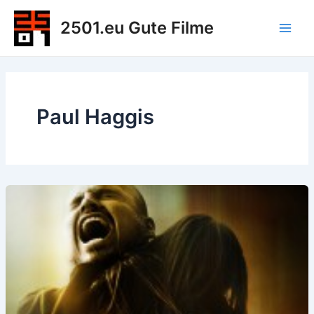
Zum
2501.eu Gute Filme
Inhalt
Main
springen
Men
Paul Haggis