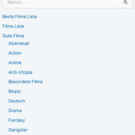
u
c
Beste Filme Liste
h
e
Filme Liste
n
n
Gute Filme
a
Abenteuer
c
Action
h
:
Anime
Anti-Utopia
Besondere Filme
Biopic
Deutsch
Drama
Fantasy
Gangster