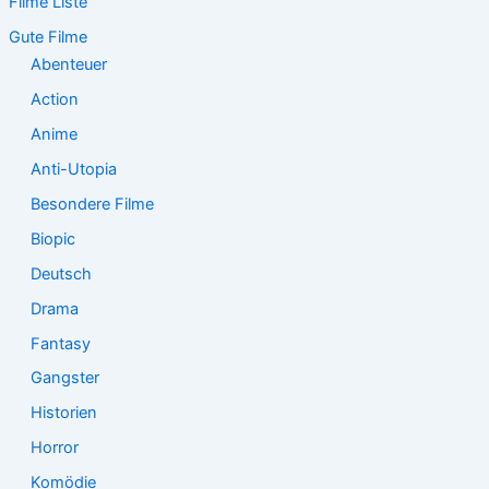
Filme Liste
n
n
Gute Filme
a
Abenteuer
c
Action
h
:
Anime
Anti-Utopia
Besondere Filme
Biopic
Deutsch
Drama
Fantasy
Gangster
Historien
Horror
Komödie