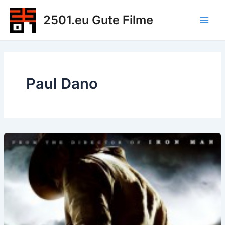
Zum
2501.eu Gute Filme
Inhalt
Main
springen
Men
Paul Dano