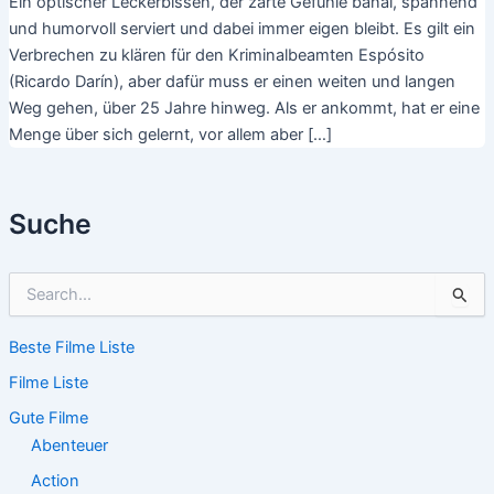
Ein optischer Leckerbissen, der zarte Gefühle banal, spannend
und humorvoll serviert und dabei immer eigen bleibt. Es gilt ein
Verbrechen zu klären für den Kriminalbeamten Espósito
(Ricardo Darín), aber dafür muss er einen weiten und langen
Weg gehen, über 25 Jahre hinweg. Als er ankommt, hat er eine
Menge über sich gelernt, vor allem aber […]
Suche
S
u
c
Beste Filme Liste
h
e
Filme Liste
n
n
Gute Filme
a
Abenteuer
c
Action
h