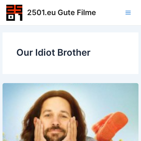
Zum
2501.eu Gute Filme
Inhalt
Main
springen
Men
Our Idiot Brother