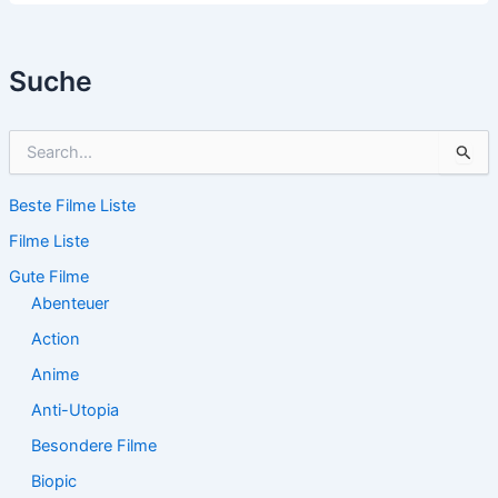
Suche
S
u
c
Beste Filme Liste
h
e
Filme Liste
n
n
Gute Filme
a
Abenteuer
c
Action
h
:
Anime
Anti-Utopia
Besondere Filme
Biopic