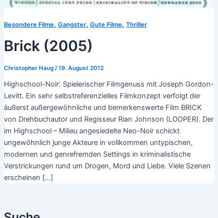
,
,
,
Besondere Filme
Gangster
Gute Filme
Thriller
Brick (2005)
Christopher Haug
/
19. August 2012
Highschool-Noir: Spielerischer Filmgenuss mit Joseph Gordon-
Levitt. Ein sehr selbstreferenzielles Filmkonzept verfolgt der
äußerst außergewöhnliche und bemerkenswerte Film BRICK
von Drehbuchautor und Regisseur Rian Johnson (LOOPER). Der
im Highschool – Milieu angesiedelte Neo-Noir schickt
ungewöhnlich junge Akteure in vollkommen untypischen,
modernen und genrefremden Settings in kriminalistische
Verstrickungen rund um Drogen, Mord und Liebe. Viele Szenen
erscheinen […]
Suche