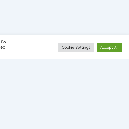
. By
led
Cookie Settings
Accept All