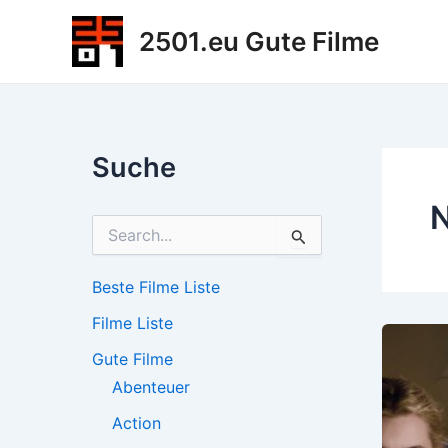
Zum
2501.eu Gute Filme
Inhalt
springen
Suche
N
S
u
c
h
Beste Filme Liste
e
Filme Liste
n
n
Gute Filme
a
c
Abenteuer
h
Action
: