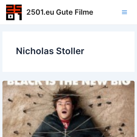
Zum
2501.eu Gute Filme
Inhalt
Main
springen
Men
Nicholas Stoller