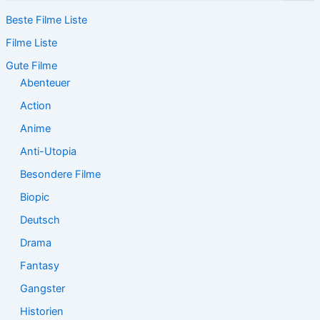
c
Beste Filme Liste
h
e
Filme Liste
n
n
Gute Filme
a
Abenteuer
c
Action
h
:
Anime
Anti-Utopia
Besondere Filme
Biopic
Deutsch
Drama
Fantasy
Gangster
Historien