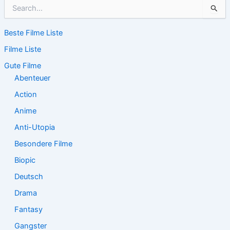
S
u
c
Beste Filme Liste
h
e
Filme Liste
n
n
Gute Filme
a
Abenteuer
c
Action
h
:
Anime
Anti-Utopia
Besondere Filme
Biopic
Deutsch
Drama
Fantasy
Gangster