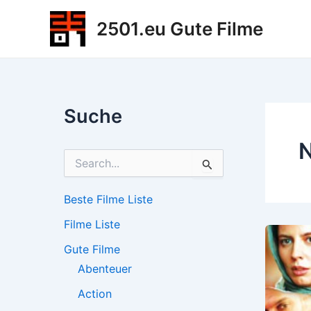
Zum
2501.eu Gute Filme
Inhalt
springen
Suche
N
S
u
c
h
Beste Filme Liste
e
Filme Liste
n
n
Gute Filme
a
c
Abenteuer
h
Action
: