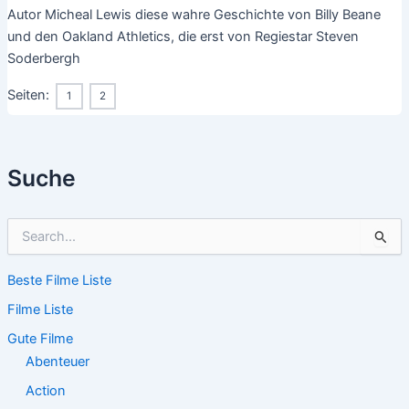
Autor Micheal Lewis diese wahre Geschichte von Billy Beane
und den Oakland Athletics, die erst von Regiestar Steven
Soderbergh
Seiten:
1
2
Suche
S
u
c
Beste Filme Liste
h
e
Filme Liste
n
n
Gute Filme
a
Abenteuer
c
Action
h
: