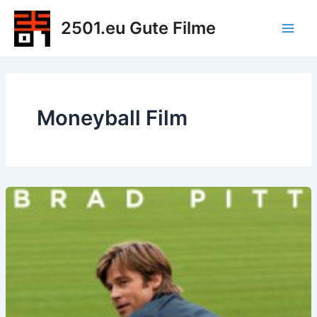
Zum
2501.eu Gute Filme
Inhalt
Main
springen
Men
Moneyball Film