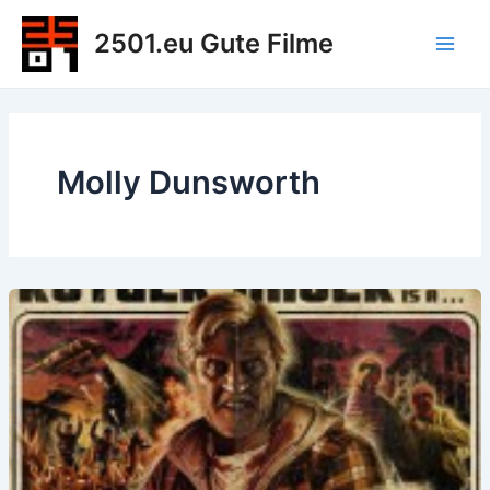
Zum
2501.eu Gute Filme
Inhalt
Main
springen
Men
Molly Dunsworth