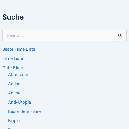
Suche
S
u
c
Beste Filme Liste
h
e
Filme Liste
n
n
Gute Filme
a
Abenteuer
c
Action
h
:
Anime
Anti-Utopia
Besondere Filme
Biopic