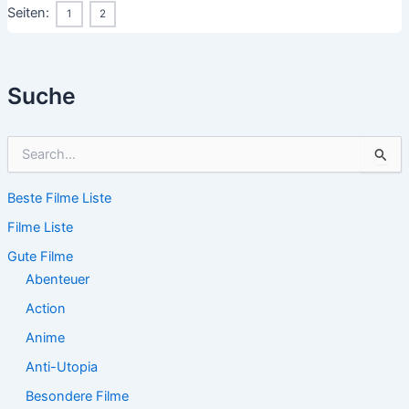
Seiten:
1
2
Suche
S
u
c
Beste Filme Liste
h
e
Filme Liste
n
n
Gute Filme
a
Abenteuer
c
Action
h
:
Anime
Anti-Utopia
Besondere Filme