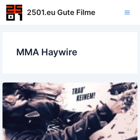
Zum
2501.eu Gute Filme
Inhalt
Main
springen
Men
MMA Haywire