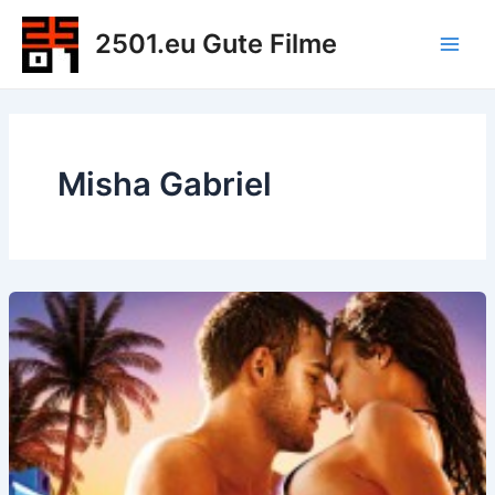
Zum
2501.eu Gute Filme
Inhalt
Main
springen
Men
Misha Gabriel