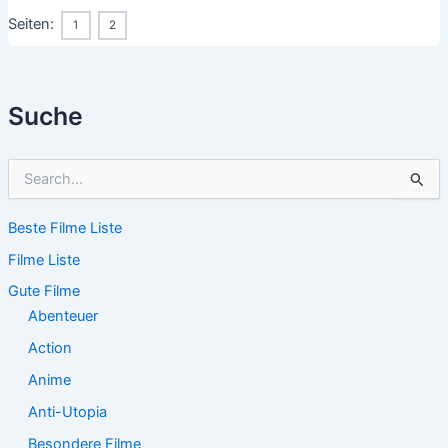
Seiten:
1
2
Suche
S
u
c
Beste Filme Liste
h
e
Filme Liste
n
n
Gute Filme
a
Abenteuer
c
Action
h
:
Anime
Anti-Utopia
Besondere Filme