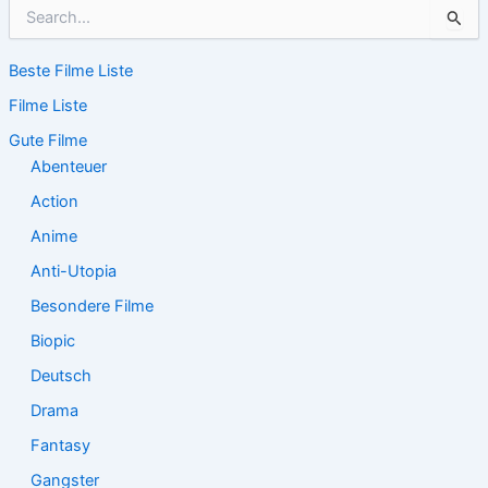
S
u
c
Beste Filme Liste
h
e
Filme Liste
n
n
Gute Filme
a
Abenteuer
c
Action
h
:
Anime
Anti-Utopia
Besondere Filme
Biopic
Deutsch
Drama
Fantasy
Gangster