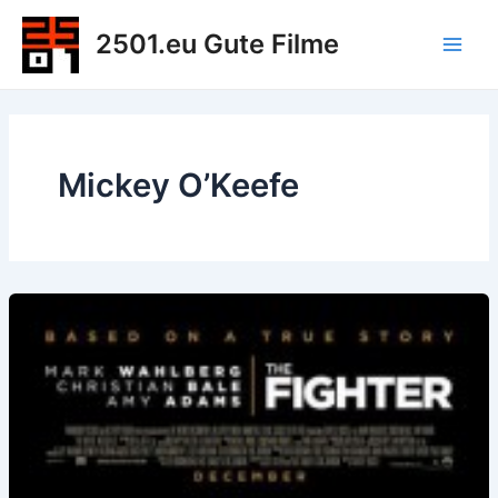
Zum
2501.eu Gute Filme
Inhalt
Main
springen
Men
Mickey O’Keefe