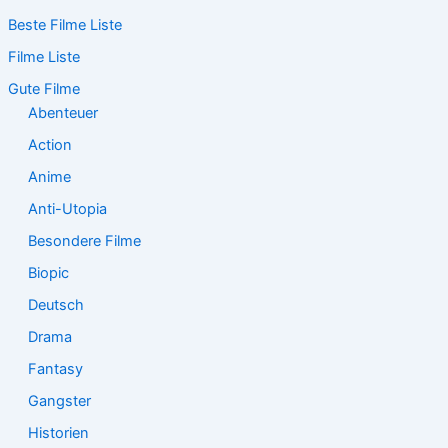
c
Beste Filme Liste
h
e
Filme Liste
n
n
Gute Filme
a
Abenteuer
c
Action
h
:
Anime
Anti-Utopia
Besondere Filme
Biopic
Deutsch
Drama
Fantasy
Gangster
Historien