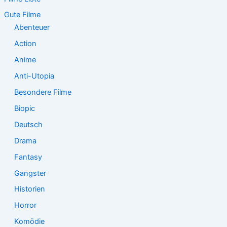
n
n
Gute Filme
a
Abenteuer
c
Action
h
:
Anime
Anti-Utopia
Besondere Filme
Biopic
Deutsch
Drama
Fantasy
Gangster
Historien
Horror
Komödie