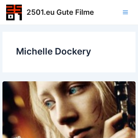
Zum
2501.eu Gute Filme
Inhalt
Main
springen
Men
Michelle Dockery