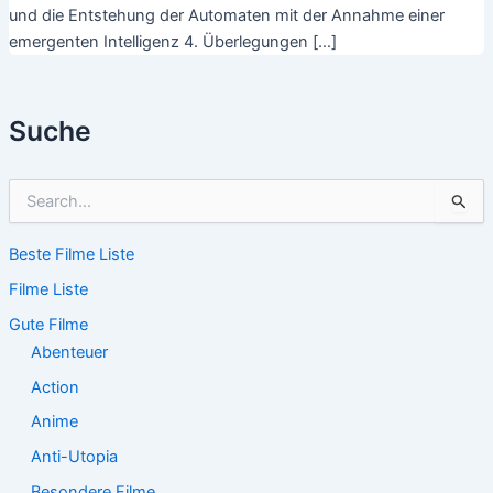
und die Entstehung der Automaten mit der Annahme einer
emergenten Intelligenz 4. Überlegungen […]
Suche
S
u
c
Beste Filme Liste
h
e
Filme Liste
n
n
Gute Filme
a
Abenteuer
c
Action
h
:
Anime
Anti-Utopia
Besondere Filme