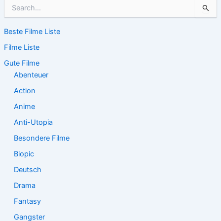
S
u
c
Beste Filme Liste
h
e
Filme Liste
n
n
Gute Filme
a
Abenteuer
c
Action
h
:
Anime
Anti-Utopia
Besondere Filme
Biopic
Deutsch
Drama
Fantasy
Gangster