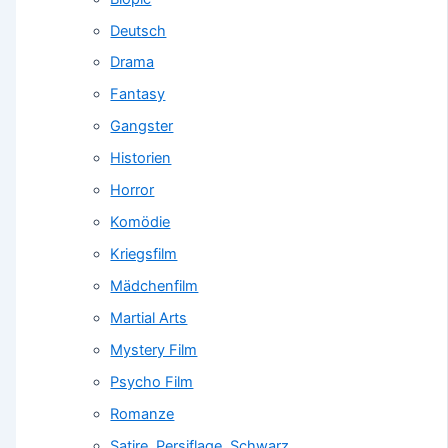
Deutsch
Drama
Fantasy
Gangster
Historien
Horror
Komödie
Kriegsfilm
Mädchenfilm
Martial Arts
Mystery Film
Psycho Film
Romanze
Satire, Persiflage, Schwarz