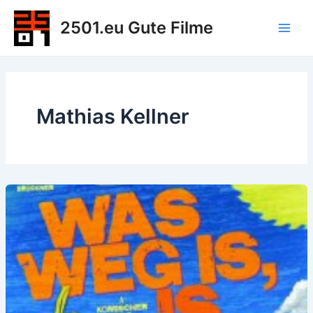
Zum
2501.eu Gute Filme
Inhalt
Main
springen
Men
Mathias Kellner