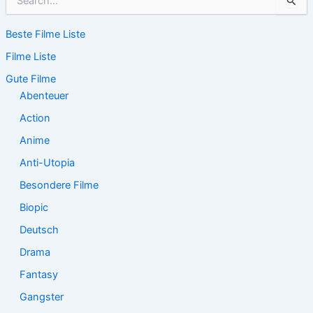
u
c
Beste Filme Liste
h
e
Filme Liste
n
n
Gute Filme
a
Abenteuer
c
Action
h
:
Anime
Anti-Utopia
Besondere Filme
Biopic
Deutsch
Drama
Fantasy
Gangster