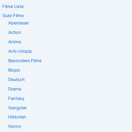
e
Filme Liste
n
n
Gute Filme
a
Abenteuer
c
Action
h
:
Anime
Anti-Utopia
Besondere Filme
Biopic
Deutsch
Drama
Fantasy
Gangster
Historien
Horror