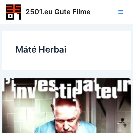
Zum
2501.eu Gute Filme
Inhalt
Main
springen
Men
Máté Herbai