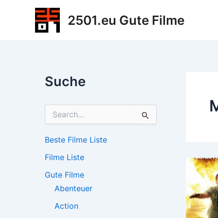
Zum
2501.eu Gute Filme
Inhalt
springen
Suche
S
u
c
h
Beste Filme Liste
e
Filme Liste
n
n
Gute Filme
a
c
Abenteuer
h
Action
: