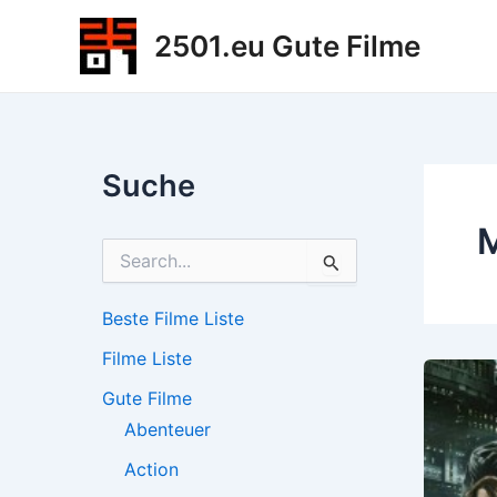
Zum
2501.eu Gute Filme
Inhalt
springen
Suche
S
u
c
h
Beste Filme Liste
e
Filme Liste
n
n
Gute Filme
a
c
Abenteuer
h
Action
: