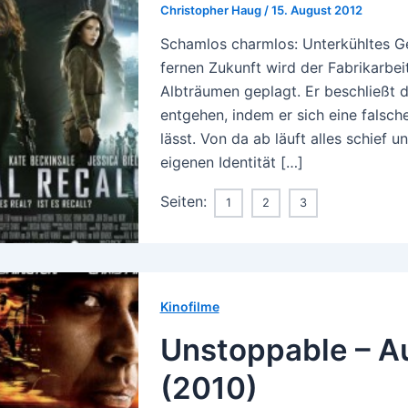
Christopher Haug
/
15. August 2012
Schamlos charmlos: Unterkühltes Geh
fernen Zukunft wird der Fabrikarbei
Albträumen geplagt. Er beschließt 
entgehen, indem er sich eine falsc
lässt. Von da ab läuft alles schief 
eigenen Identität […]
Seiten:
1
2
3
Kinofilme
Unstoppable – Au
(2010)