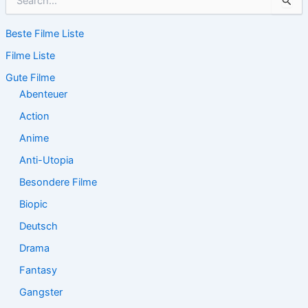
u
c
Beste Filme Liste
h
e
Filme Liste
n
n
Gute Filme
a
Abenteuer
c
Action
h
:
Anime
Anti-Utopia
Besondere Filme
Biopic
Deutsch
Drama
Fantasy
Gangster