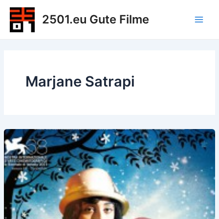
Zum
2501.eu Gute Filme
Inhalt
Main
springen
Men
Marjane Satrapi