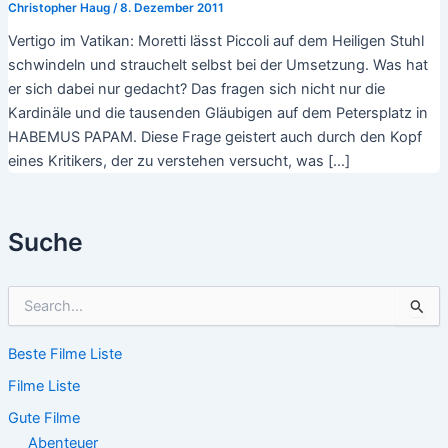
Christopher Haug
/
8. Dezember 2011
Vertigo im Vatikan: Moretti lässt Piccoli auf dem Heiligen Stuhl
schwindeln und strauchelt selbst bei der Umsetzung. Was hat
er sich dabei nur gedacht? Das fragen sich nicht nur die
Kardinäle und die tausenden Gläubigen auf dem Petersplatz in
HABEMUS PAPAM. Diese Frage geistert auch durch den Kopf
eines Kritikers, der zu verstehen versucht, was […]
Suche
S
u
c
Beste Filme Liste
h
e
Filme Liste
n
n
Gute Filme
a
Abenteuer