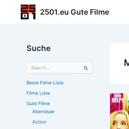
Zum
2501.eu Gute Filme
Inhalt
springen
Suche
M
S
u
c
h
Beste Filme Liste
e
Filme Liste
n
n
Gute Filme
a
c
Abenteuer
h
Action
: