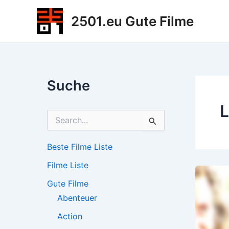
Zum
2501.eu Gute Filme
Inhalt
springen
Suche
L
S
u
c
h
Beste Filme Liste
e
Filme Liste
n
n
Gute Filme
a
c
Abenteuer
h
Action
: