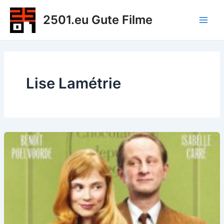
Zum
2501.eu Gute Filme
Inhalt
Main
springen
Men
Lise Lamétrie