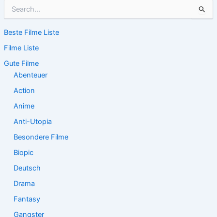
S
u
c
Beste Filme Liste
h
e
Filme Liste
n
n
Gute Filme
a
Abenteuer
c
Action
h
:
Anime
Anti-Utopia
Besondere Filme
Biopic
Deutsch
Drama
Fantasy
Gangster