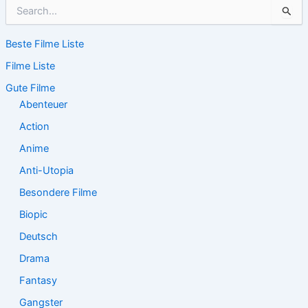
S
u
c
Beste Filme Liste
h
e
Filme Liste
n
n
Gute Filme
a
Abenteuer
c
Action
h
:
Anime
Anti-Utopia
Besondere Filme
Biopic
Deutsch
Drama
Fantasy
Gangster