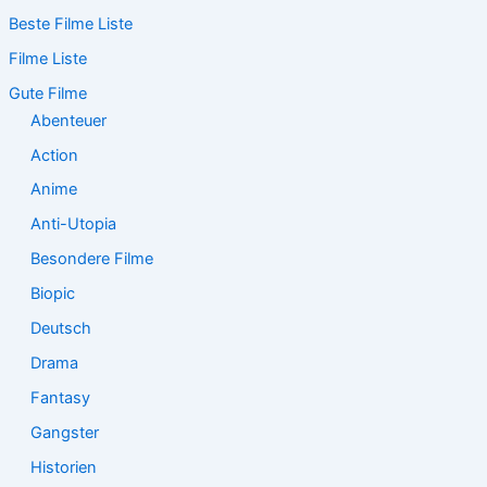
c
Beste Filme Liste
h
e
Filme Liste
n
n
Gute Filme
a
Abenteuer
c
Action
h
:
Anime
Anti-Utopia
Besondere Filme
Biopic
Deutsch
Drama
Fantasy
Gangster
Historien