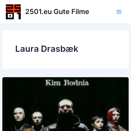
Zum
2501.eu Gute Filme
Inhalt
Main
springen
Men
Laura Drasbæk