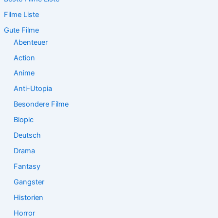
e
Filme Liste
n
n
Gute Filme
a
Abenteuer
c
Action
h
:
Anime
Anti-Utopia
Besondere Filme
Biopic
Deutsch
Drama
Fantasy
Gangster
Historien
Horror