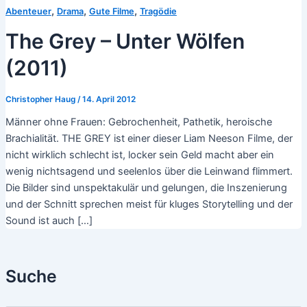
,
,
,
Abenteuer
Drama
Gute Filme
Tragödie
The Grey – Unter Wölfen
(2011)
Christopher Haug
/
14. April 2012
Männer ohne Frauen: Gebrochenheit, Pathetik, heroische
Brachialität. THE GREY ist einer dieser Liam Neeson Filme, der
nicht wirklich schlecht ist, locker sein Geld macht aber ein
wenig nichtsagend und seelenlos über die Leinwand flimmert.
Die Bilder sind unspektakulär und gelungen, die Inszenierung
und der Schnitt sprechen meist für kluges Storytelling und der
Sound ist auch […]
Suche