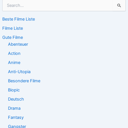
S
u
c
Beste Filme Liste
h
e
Filme Liste
n
n
Gute Filme
a
Abenteuer
c
Action
h
:
Anime
Anti-Utopia
Besondere Filme
Biopic
Deutsch
Drama
Fantasy
Gangster