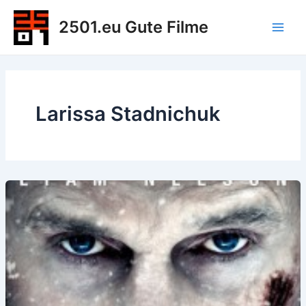
Zum
2501.eu Gute Filme
Inhalt
Main
springen
Men
Larissa Stadnichuk